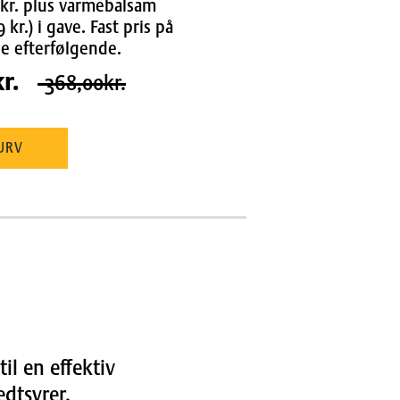
9 kr. plus varmebalsam
kr.) i gave. Fast pris på
se efterfølgende.
kr.
368,00kr.
URV
 til en effektiv
dtsyrer.