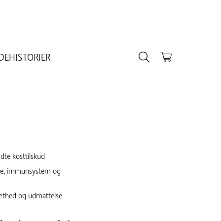
DEHISTORIER
dte kosttilskud
erte, immunsystem og
ræthed og udmattelse