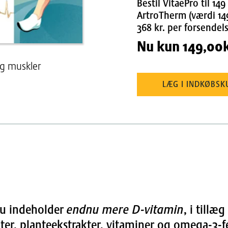
Bestil VitaePro til 14
ArtroTherm (værdi 149 
368 kr. per forsendel
Nu kun
149,00
og muskler
LÆG I INDKØBSK
 nu indeholder
endnu mere D-vitamin
, i tillæg
er, planteekstrakter, vitaminer og omega-3-fe