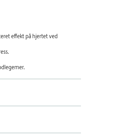
ret effekt på hjertet ved
ress.
lodlegemer.