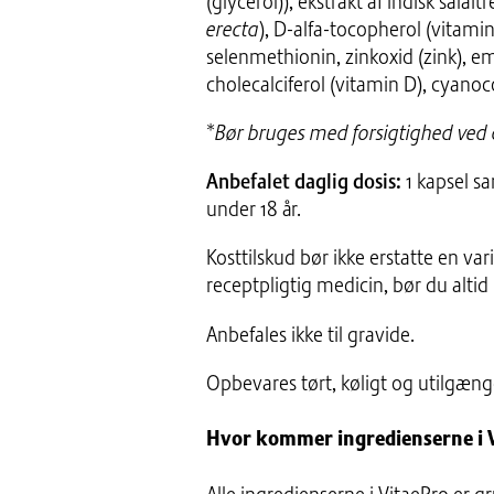
(glycerol)), ekstrakt af indisk salaitre
erecta
), D-alfa-tocopherol (vitamin
selenmethionin, zinkoxid (zink), e
cholecalciferol (vitamin D), cyano
*
Bør bruges med forsigtighed ved 
Anbefalet daglig dosis:
1 kapsel sa
under 18 år.
Kosttilskud bør ikke erstatte en var
receptpligtig medicin, bør du altid
Anbefales ikke til gravide.
Opbevares tørt, køligt og utilgænge
Hvor kommer ingredienserne i V