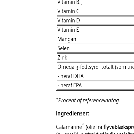
Vitamin B
12
Vitamin C
Vitamin D
Vitamin E
Mangan
Selen
Zink
Omega 3-fedtsyrer totalt (som trig
- heraf DHA
- heraf EPA
*
Procent af referenceindtag.
Ingredienser:
®
Calamarine
(olie fra
flyveblækspr