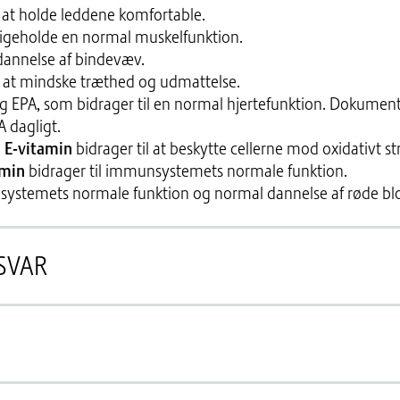
l at holde leddene komfortable.
dligeholde en normal muskelfunktion.
 dannelse af bindevæv.
l at mindske træthed og udmattelse.
 EPA, som bidrager til en normal hjertefunktion. Dokumente
 dagligt.
g E-vitamin
bidrager til at beskytte cellerne mod oxidativt st
amin
bidrager til immunsystemets normale funktion.
vesystemets normale funktion og normal dannelse af røde b
SVAR