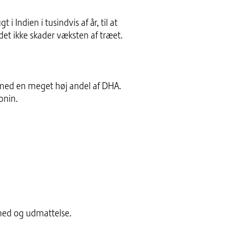
i Indien i tusindvis af år, til at
et ikke skader væksten af træet.
3 med en meget høj andel af DHA.
onin.
æthed og udmattelse.