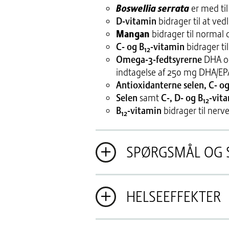
Boswellia serrata
er med ti
D-vitamin
bidrager til at ve
Mangan
bidrager til normal
C- og B
-vitamin
bidrager ti
12
Omega-3-fedtsyrerne
DHA og
indtagelse af 250 mg DHA/EPA
Antioxidanterne selen, C- o
Selen
samt
C-, D- og B
-vit
12
B
-vitamin
bidrager til ner
12
SPØRGSMÅL OG 
HELSEEFFEKTER