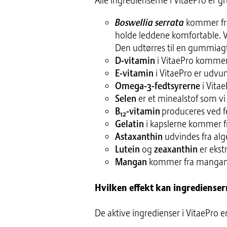
Alle ingredienserne i VitaePro er g
Boswellia serrata
kommer fra e
holde leddene komfortable. V
Den udtørres til en gummiag
D-vitamin
i VitaePro kommer 
E-vitamin
i VitaePro er udvu
Omega-3-fedtsyrerne
i Vita
Selen
er et minealstof som vi 
B
-vitamin
produceres ved f
12
Gelatin
i kapslerne kommer fr
Astaxanthin
udvindes fra alg
Lutein
og
zeaxanthin
er ekst
Mangan
kommer fra mangano
Hvilken effekt kan ingredienser
De aktive ingredienser i VitaePro e