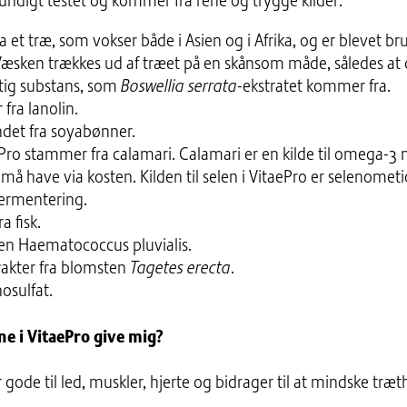
rundigt testet og kommer fra rene og trygge kilder:
t træ, som vokser både i Asien og i Afrika, og er blevet brugt 
æsken trækkes ud af træet på en skånsom måde, således at d
tig substans, som
Boswellia serrata
-ekstratet kommer fra.
fra lanolin.
ndet fra soyabønner.
ePro stammer fra calamari. Calamari er en kilde til omega-
må have via kosten. Kilden til selen i VitaePro er selenometi
ermentering.
a fisk.
en Haematococcus pluvialis.
rakter fra blomsten
Tagetes erecta
.
sulfat.
ne i VitaePro give mig?
r gode til led, muskler, hjerte og bidrager til at mindske tr