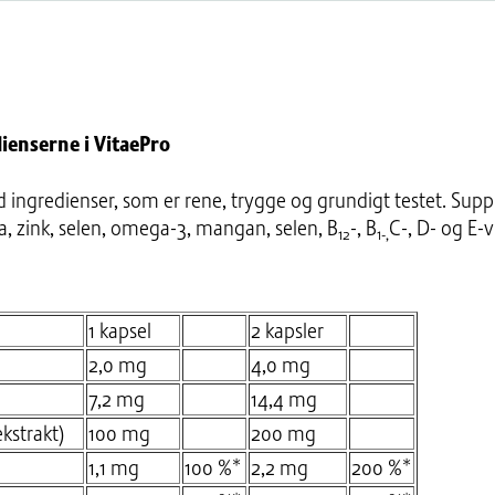
ienserne i VitaePro
d ingredienser, som er rene, trygge og grundigt testet. Suppl
ta, zink, selen, omega-3, mangan, selen, B
-, B
C-, D- og E-
12
1-,
1 kapsel
2 kapsler
2,0 mg
4,0 mg
7,2 mg
14,4 mg
ekstrakt)
100 mg
200 mg
1,1 mg
100 %*
2,2 mg
200 %*