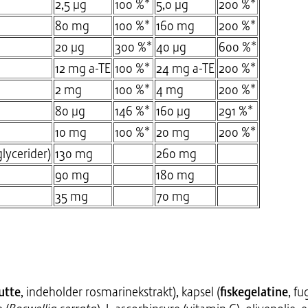
2,5 µg
100 %*
5,0 µg
200 %*
80 mg
100 %*
160 mg
200 %*
20 µg
300 %*
40 µg
600 %*
12 mg a-TE
100 %*
24 mg a-TE
200 %*
2 mg
100 %*
4 mg
200 %*
80 µg
146 %*
160 µg
291 %*
10 mg
100 %*
20 mg
200 %*
lycerider)
130 mg
260 mg
90 mg
180 mg
35 mg
70 mg
utte
, indeholder rosmarinekstrakt), kapsel (
fiskegelatine
, f