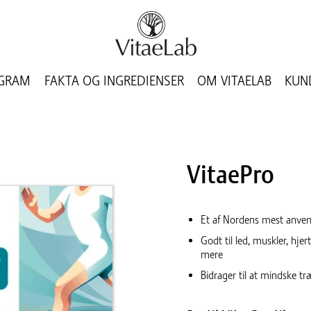
GRAM
FAKTA OG INGREDIENSER
OM VITAELAB
KUN
VitaePro
Et af Nordens mest anven
Godt til led, muskler, hj
mere
Bidrager til at mindske t