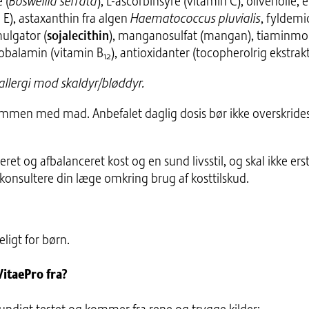
 (
Boswellia serrata
), L-ascorbinsyre (vitamin C), olivenolie, e
 E), astaxanthin fra algen
Haematococcus pluvialis
, fyldemid
mulgator (
sojalecithin
), manganosulfat (mangan), tiaminmono
cobalamin (vitamin B
), antioxidanter (tocopherolrig ekstrak
12
allergi mod skaldyr/bløddyr.
mmen med mad. Anbefalet daglig dosis bør ikke overskrides.
ieret og afbalanceret kost og en sund livsstil, og skal ikke er
 konsultere din læge omkring brug af kosttilskud.
ligt for børn.
itaePro fra?