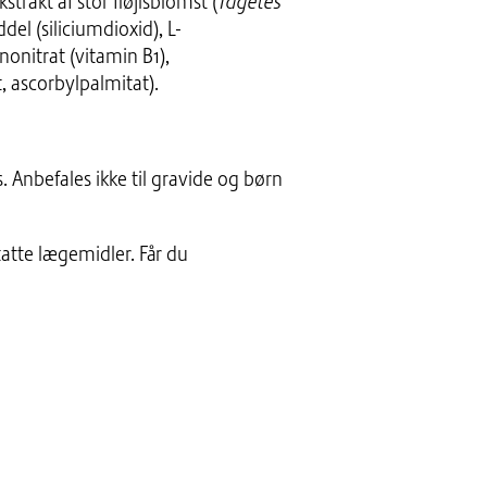
kstrakt af stor fløjlsblomst (
Tagetes
del (siliciumdioxid), L-
nitrat (vitamin B1),
t, ascorbylpalmitat).
 Anbefales ikke til gravide og børn
statte lægemidler. Får du