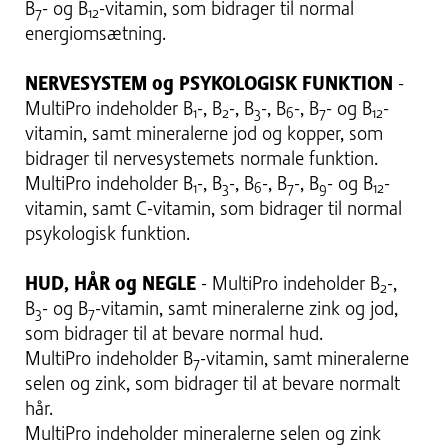
B
- og B
-vitamin, som bidrager til normal
7
12
energiomsætning.
NERVESYSTEM og PSYKOLOGISK FUNKTION
-
MultiPro indeholder B
-, B
-, B
-, B
-, B
- og B
-
1
2
3
6
7
12
vitamin, samt mineralerne jod og kopper, som
bidrager til nervesystemets normale funktion.
MultiPro indeholder B
-, B
-, B
-, B
-, B
- og B
-
1
3
6
7
9
12
vitamin, samt C-vitamin, som bidrager til normal
psykologisk funktion.
HUD, HÅR og NEGLE
- MultiPro indeholder B
-,
2
B
- og B
-vitamin, samt mineralerne zink og jod,
3
7
som bidrager til at bevare normal hud.
MultiPro indeholder B
-vitamin, samt mineralerne
7
selen og zink, som bidrager til at bevare normalt
hår.
MultiPro indeholder mineralerne selen og zink