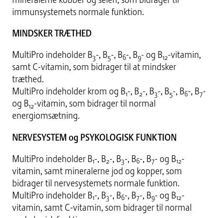
immunsystemets normale funktion.
MINDSKER TRÆTHED
MultiPro indeholder B
-, B
-, B
-, B
- og B
-vitamin,
3
5
6
9
12
samt C-vitamin, som bidrager til at mindsker
træthed.
MultiPro indeholder krom og B
-, B
-, B
-, B
-, B
-, B
-
1
2
3
5
6
7
og B
-vitamin, som bidrager til normal
12
energiomsætning.
NERVESYSTEM og PSYKOLOGISK FUNKTION
MultiPro indeholder B
-, B
-, B
-, B
-, B
- og B
-
1
2
3
6
7
12
vitamin, samt mineralerne jod og kopper, som
bidrager til nervesystemets normale funktion.
MultiPro indeholder B
-, B
-, B
-, B
-, B
- og B
-
1
3
6
7
9
12
vitamin, samt C-vitamin, som bidrager til normal