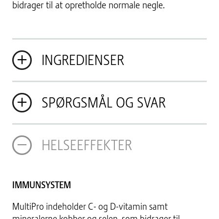
bidrager til at opretholde normale negle.
INGREDIENSER
SPØRGSMÅL OG SVAR
HELSEEFFEKTER
IMMUNSYSTEM
MultiPro indeholder C- og D-vitamin samt
mineralerne kobber og selen, som bidrager til