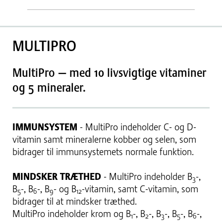
MULTIPRO
MultiPro — med 10 livsvigtige vitaminer
og 5 mineraler.
IMMUNSYSTEM
- MultiPro indeholder C- og D-
vitamin samt mineralerne kobber og selen, som
bidrager til immunsystemets normale funktion.
MINDSKER TRÆTHED
- MultiPro indeholder B
-,
3
B
-, B
-, B
- og B
-vitamin, samt C-vitamin, som
5
6
9
12
bidrager til at mindsker træthed.
MultiPro indeholder krom og B
-, B
-, B
-, B
-, B
-,
1
2
3
5
6