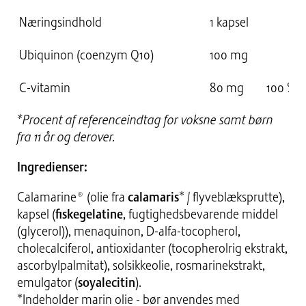
Næringsindhold
1 kapsel
Ubiquinon (coenzym Q10)
100 mg
C-vitamin
80 mg
100 %*
*Procent af referenceindtag for voksne samt børn
fra 11 år og derover.
Ingredienser:
Calamarine® (olie fra
calamaris
* / flyveblæksprutte),
kapsel (
fiskegelatine
, fugtighedsbevarende middel
(glycerol)), menaquinon, D-alfa-tocopherol,
cholecalciferol, antioxidanter (tocopherolrig ekstrakt,
ascorbylpalmitat), solsikkeolie, rosmarinekstrakt,
emulgator (
soyalecitin
).
*Indeholder marin olie - bør anvendes med